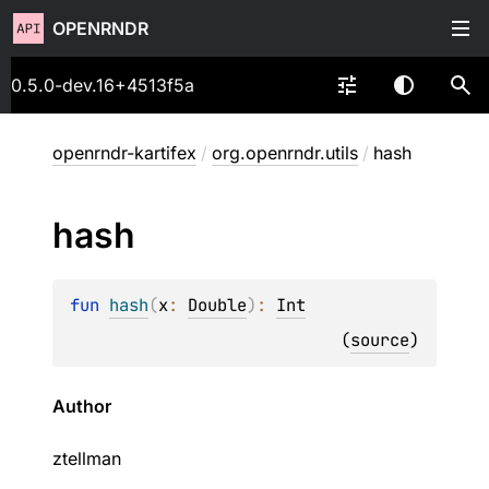
OPENRNDR
0.5.0-dev.16+4513f5a
openrndr-kartifex
/
org.openrndr.utils
/
hash
hash
fun 
hash
(
x
: 
Double
)
: 
Int
(
source
)
Author
ztellman